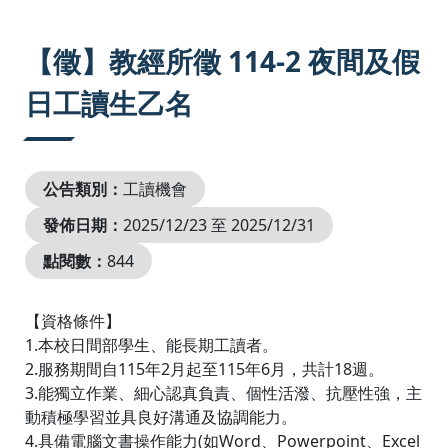
:::
【徵】教經所徵 114-2 夜間及假
日工讀生乙名
公告類別：
工讀機會
發佈日期：
2025/12/23 至 2025/12/31
點閱數：
844
【資格條件】
1.本校日間部學生、能長期工讀者。
2.服務期間自115年2月起至115年6月，共計18週。
3.能獨立作業、細心認真負責、個性活潑、抗壓性強，主
動積極學習並具良好溝通及協調能力。
4.具備電腦文書操作能力(如Word、Powerpoint、Excel