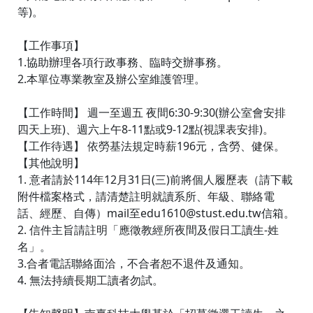
等)。
【工作事項】
1.協助辦理各項行政事務、臨時交辦事務。
2.本單位專業教室及辦公室維護管理。
【工作時間】 週一至週五 夜間6:30-9:30(辦公室會安排
四天上班)、週六上午8-11點或9-12點(視課表安排)。
【工作待遇】 依勞基法規定時薪196元，含勞、健保。
【其他說明】
1. 意者請於114年12月31日(三)前將個人履歷表（請下載
附件檔案格式，請清楚註明就讀系所、年級、聯絡電
話、經歷、自傳）mail至edu1610@stust.edu.tw信箱。
2. 信件主旨請註明「應徵教經所夜間及假日工讀生-姓
名」。
3.合者電話聯絡面洽，不合者恕不退件及通知。
4. 無法持續長期工讀者勿試。