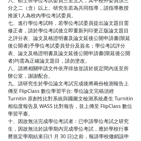
六、碩士班學位考試委員三至五人，其中校外委員須三
分之二（含）以上。研究生若為共同指導，請指導教授
推派1人為校內學位考試委員。
七、進行學位考試時，若學位考試委員提出論文題目需
修正者，請於學位考試後立即重新列印更正版論文題目
之評分表、論文及格證明書及論文延後公開申請書(限延
後公開者)予學位考試委員登分及簽名；學位考試評分
表、論文及格證明書及論文延後公開申請書(限延後公開
者)均需為正確論文題目，請勿塗改。
八、請將相關申請文件依序排放並請於規定間內送至所
辦公室，謝謝配合。
九、請研究生於學位論文考試完成後將兩份檢測報告上
傳至 FlipClass 數位學習平台: 學位論文完稿須經
Turnitin 原創性比對系統與國圖文檢測系統產生 Turnitin
相似度報告及 WASS 比對報告，並上傳至 FlipClass 數位
學習平臺。
十、因故無法完成學位考試者：已申請學位考試之研究
生，因故無法於該學期內完成學位考試，應於學校行事
曆規定學期結束日(1 月 30 日)之前，報請學校撤銷該申