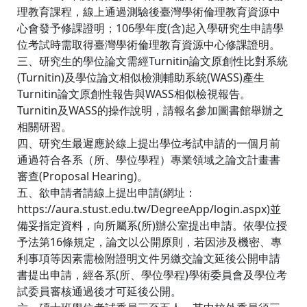
理教育課程，線上通過測驗後臺灣學術倫理教育資源中
心會發予修課證明；106學年度(含)起入學研究生申請學
位考試時需取得臺灣學術倫理教育資源中心修課證明。
三、研究生的學位論文需經Turnitin論文原創性比對系統
(Turnitin)及學位論文相似檢測輔助系統(WASS)產生
Turnitin論文原創性報告與WASS相似檢視報告。
Turnitin及WASS的操作說明，請報名參加圖書館舉辦之
相關研習。
四、研究生最遲應於線上提出學位考試申請的一個月前
通過符合各系（所、學位學程）專業領域之論文計畫書
審查(Proposal Hearing)。
五、欲申請者請線上提出申請(網址：
https://aura.stust.edu.tw/DegreeApp/login.aspx)並
備妥指定資料，向所屬系(所)辦公室提出申請。依學位授
予法第16條規定，論文以公開原則，若因涉及機密、專
利事項等因素需檢附證明文件另繳交論文延後公開申請
書提出申請，經各系(所、學位學程)學術委員會及學位考
試委員審核通過後才可延後公開。